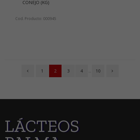
CONEJO (KG)
Cod. Producto: 000945
1
2
3
4
...
10
LÁCTEOS