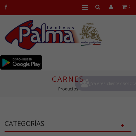
0
CARNES
¿Ya eres cliente?
Solicit
Productos
CATEGORÍAS