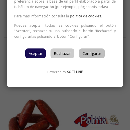
preferencia sobre la base de un perfil elaborado a partir de
tu hábito de navegación (por ejemplo, páginas visitadas).
Para más información consulta la
política de cookies
.
Puedes aceptar todas las cookies pulsando el botón
"Aceptar", rechazar su uso pulsando el botón "Rechazar" y
configurarlas pulsando el botón "Configurar".
ESCRIBA Y BUSQUE LO DESEADO
SOLOMILLO POTRO (KG)**
CHISTORRA (KG)
Aceptar
Rechazar
Configurar
Cod. Producto: 000786
Cod. Producto: 000802
Powered by
SOFT LINE